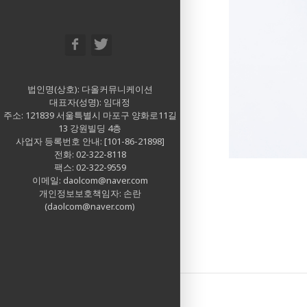
법인명(상호): 다올커뮤니케이션
대표자(성명): 임대정
주소: 121839 서울특별시 마포구 양화로11길
13 강원빌딩 4층
사업자 등록번호 안내: [101-86-21898]
전화: 02-322-8118
팩스: 02-322-9559
이메일: daolcom@naver.com
개인정보보호책임자: 손란
(daolcom@naver.com)