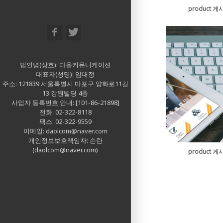
product 게
법인명(상호): 다올커뮤니케이션
대표자(성명): 임대정
주소: 121839 서울특별시 마포구 양화로11길
13 강원빌딩 4층
사업자 등록번호 안내: [101-86-21898]
전화: 02-322-8118
팩스: 02-322-9559
이메일: daolcom@naver.com
개인정보보호책임자: 손란
(daolcom@naver.com)
product 게